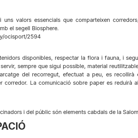
uns valors essencials que comparteixen corredors, 
mb el segell Biosphere.
y/ocisport/2594
tenidors disponibles, respectar la flora i fauna, i segu
ervir, sempre que sigui possible, material reutilitzable
 marcatge del recorregut, efectuat a peu, es recollirà
 corredor. La comunicació sobre paper es reduirà al 
rocinadors i del públic són elements cabdals de la Sal
PACIÓ