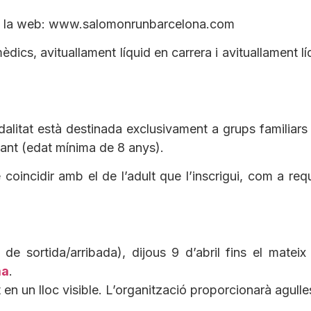
s de la web: www.salomonrunbarcelona.com
dics, avituallament líquid en carrera i avituallament líqu
litat està destinada exclusivament a grups familiars
fant (edat mínima de 8 anys).
incidir amb el de l’adult que l’inscrigui, com a requis
e sortida/arribada), dijous 9 d’abril fins el mateix
ma
.
t en un lloc visible. L’organització proporcionarà agull