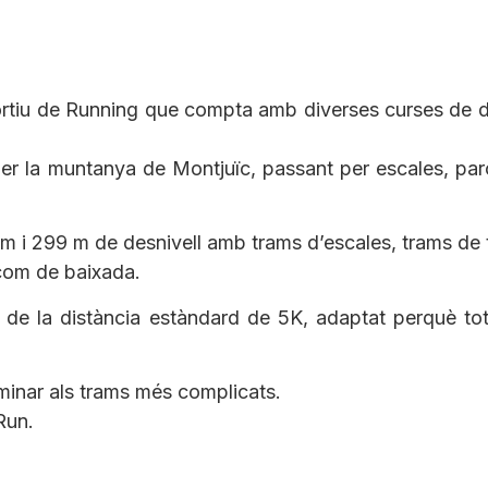
iu de Running que compta amb diverses curses de dist
 la muntanya de Montjuïc, passant per escales, parcs
km i 299 m de desnivell amb trams d’escales, trams de te
 com de baixada.
 el de la distància estàndard de 5K, adaptat perquè to
aminar als trams més complicats.
Run.