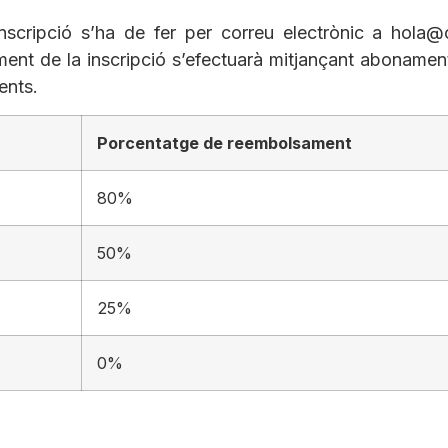
’inscripció s’ha de fer per correu electrònic a
hola@o
ent de la inscripció s’efectuarà mitjançant abonament 
ents.
Porcentatge de reembolsament
80%
50%
25%
0%