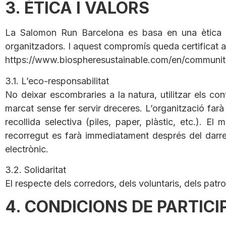
3. ÈTICA I VALORS
La Salomon Run Barcelona es basa en una ètica i 
organitzadors. I aquest compromís queda certificat a
https://www.biospheresustainable.com/en/communit
3.1. L’eco-responsabilitat
No deixar escombraries a la natura, utilitzar els con
marcat sense fer servir dreceres. L’organització farà s
recollida selectiva (piles, paper, plàstic, etc.). El
recorregut es farà immediatament després del darrer
electrònic.
3.2. Solidaritat
El respecte dels corredors, dels voluntaris, dels pat
4. CONDICIONS DE PARTICI