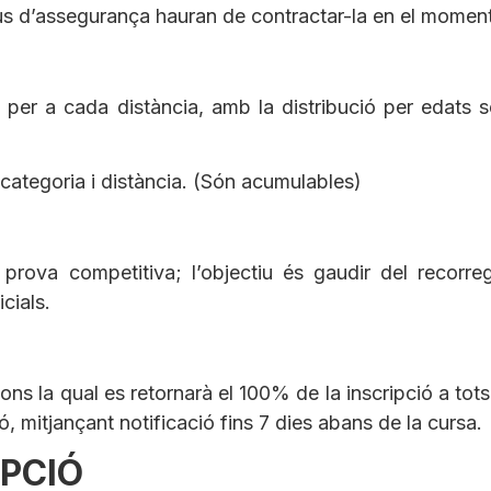
pus d’assegurança hauran de contractar-la en el moment d
per a cada distància, amb la distribució per edats s
 categoria i distància. (Són acumulables)
rova competitiva; l’objectiu és gaudir del recorreg
cials.
ns la qual es retornarà el 100% de la inscripció a tot
ó, mitjançant notificació fins 7 dies abans de la cursa.
IPCIÓ