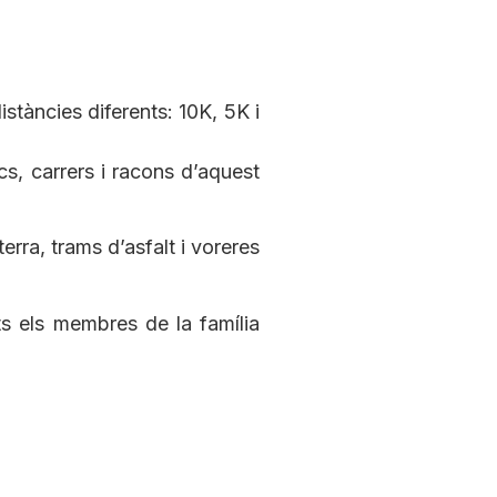
àncies diferents: 10K, 5K i
, carrers i racons d’aquest
rra, trams d’asfalt i voreres
ts els membres de la família