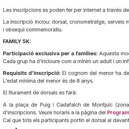
Les inscripcions es poden fer per internet a travé
La inscripció inclou: dorsal, cronometratge, serveis mè
i obsequi commemoratiu.
FAMILY 5K:
Participació exclusiva per a famílies:
Aquesta moda
Cada grup ha d’incloure com a mínim un adult i un in
Requisits d’inscripció:
El cognom del menor ha de co
L’edat mínima del menor és de 8 anys.
El lliurament de dorsals es farà:
A la plaça de Puig i Cadafalch de Montjuïc (zona d
d’inscripcions. Veure horaris a la pàgina del
Progra
Cal que tots els participants portin el dorsal al davan