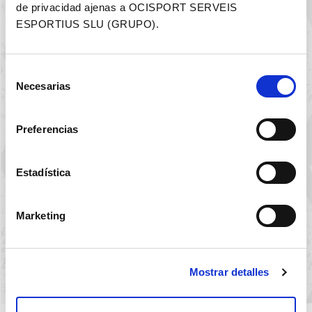
de privacidad ajenas a OCISPORT SERVEIS
ESPORTIUS SLU (GRUPO).
Selección
El GUARDA-ROBA
Necesarias
de
estarà habilitat el
consentimiento
dissabte 11 de
Preferencias
8:00h-12:00h
(només participants)
Estadística
Marketing
Mostrar detalles