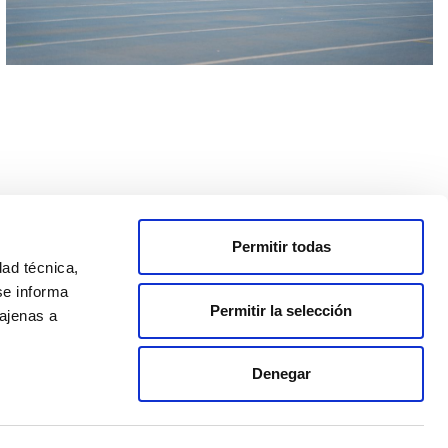
Permitir todas
PORTED BY
dad técnica,
se informa
Permitir la selección
 ajenas a
Denegar