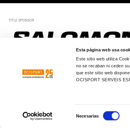
TITLE SPONSOR
Esta página web usa cook
OFFICIAL SPONSOR
Este sitio web utiliza Cook
no se recaban ni ceden su
que este sitio web dispone
OCISPORT SERVEIS ES
ORGANIZING
Selección
Necesarias
de
consentimiento