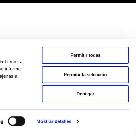
Permitir todas
PORTED BY
dad técnica,
se informa
Permitir la selección
 ajenas a
Denegar
ng
Mostrar detalles