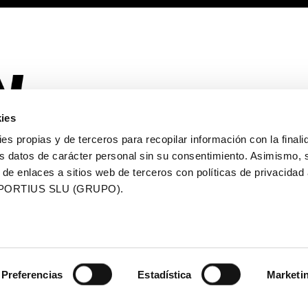
ies
OFFICIAL TRANSPORT
OFFICIAL MAPPING
SUP
ies propias y de terceros para recopilar información con la finali
s datos de carácter personal sin su consentimiento. Asimismo, 
 de enlaces a sitios web de terceros con políticas de privacidad
PORTIUS SLU (GRUPO).
Preferencias
Estadística
Marketi